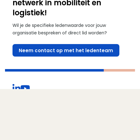
netwerk in mobiliteit en
logistiek!
Wil je de specifieke ledenwaarde voor jouw
organisatie bespreken of direct lid worden?
Neem contact op met het ledenteam
(Opent in een nieuw venster)
(Opent in een nieuw venster)
Contact
Direct naar...
Ezelsveldlaan 59
2611 RV Delft
015 251 65 65
Privacy & Inclusiviteit
Publiek-private samenwerking
Programma’s voor overheden