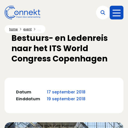
Direct naar hoofdnavigatie
Direct naar hoofdinhoud
Direct naar footer
....
home
event
Bestuurs- en Ledenreis
naar het ITS World
Congress Copenhagen
Datum
17 september 2018
Einddatum
19 september 2018