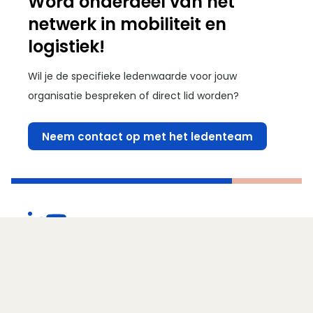
Word onderdeel van hét
netwerk in mobiliteit en
logistiek!
Wil je de specifieke ledenwaarde voor jouw
organisatie bespreken of direct lid worden?
Neem contact op met het ledenteam
(Opent in een nieuw venster)
(Opent in een nieuw venster)
Contact
Direct naar...
Ezelsveldlaan 59
2611 RV Delft