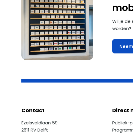
mobi
Wil je de
worden?
Neem 
Contact
Direct n
Ezelsveldlaan 59
Publiek-
2611 RV Delft
Programm