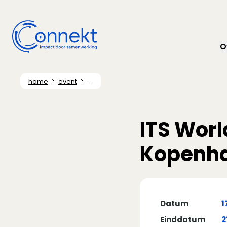
O
home
event
....
ITS Worl
Kopenh
Datum
1
Einddatum
2