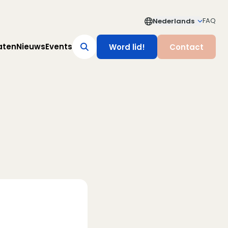
FAQ
Nederlands
aten
Nieuws
Events
Word lid!
Contact