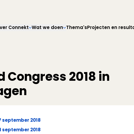
Direct naar hoofdnavigatie
Direct naar hoofdinhoud
Direct naar footer
ver Connekt
Wat we doen
Thema's
Projecten en result
d Congress 2018 in
agen
7 september 2018
1 september 2018