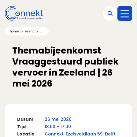
Direct naar hoofdnavigatie
Direct naar hoofdinhoud
Direct naar footer
....
home
event
Themabijeenkomst
Vraaggestuurd publiek
vervoer in Zeeland | 26
mei 2026
Datum
26 mei 2026
Tijd
13:00 - 17:00
Locatie
Connekt, Ezelsveldlaan 59, Delft