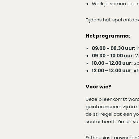
Werk je samen toe n
Tijdens het spel ontdek
Het programma:
09.00 – 09.30 uur:
I
09.30 – 10:00 uur:
W
10.00 – 12.00 uur:
Sp
12.00 – 13.00 uur:
Af
Voor wie?
Deze bijeenkomst word
geïnteresseerd zijn in
de stijlregel dat een y
sector heeft. Zie dit voo
Enthousiast geworden? 