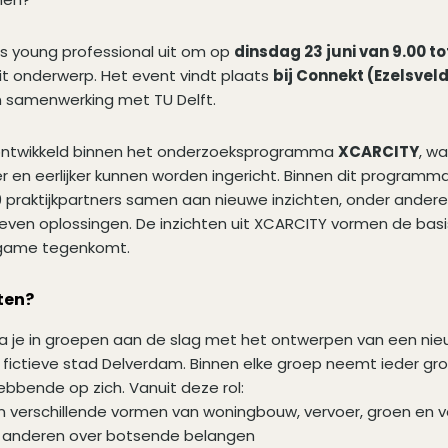
s young professional uit om op
dinsdag 23 juni van 9.00 to
t onderwerp. Het event vindt plaats
bij Connekt (Ezelsveld
n samenwerking met TU Delft.
 ontwikkeld binnen het onderzoeksprogramma
XCARCITY
, w
 en eerlijker kunnen worden ingericht. Binnen dit programm
29 praktijkpartners samen aan nieuwe inzichten, onder andere
even oplossingen. De inzichten uit XCARCITY vormen de basi
e game tegenkomt.
ten?
 je in groepen aan de slag met het ontwerpen van een nieu
fictieve stad Delverdam. Binnen elke groep neemt ieder gro
ebbende op zich. Vanuit deze rol:
n verschillende vormen van woningbouw, vervoer, groen en 
 anderen over botsende belangen