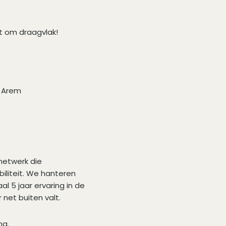
it om draagvlak!
n Arem
netwerk die
iliteit. We hanteren
al 5 jaar ervaring in de
r net buiten valt.
na.