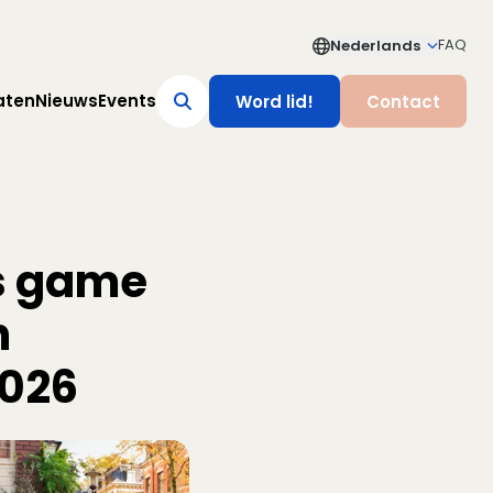
FAQ
Nederlands
aten
Nieuws
Events
Word lid!
Contact
us game
n
2026