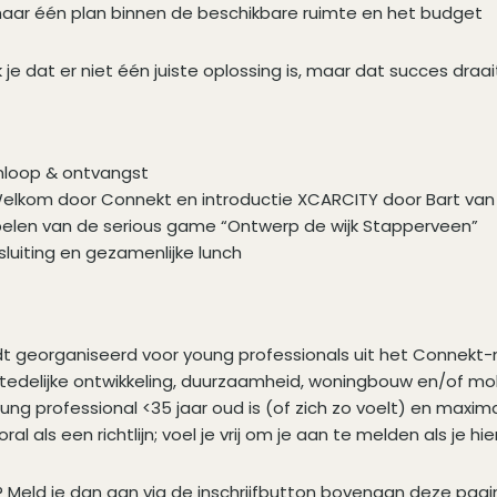
aar één plan binnen de beschikbare ruimte en het budget
 je dat er niet één juiste oplossing is, maar dat succes draa
nloop & ontvangst
elkom door Connekt en introductie XCARCITY door Bart va
elen van de serious game “Ontwerp de wijk Stapperveen”
sluiting en gezamenlijke lunch
t georganiseerd voor young professionals uit het Connekt-
 stedelijke ontwikkeling, duurzaamheid, woningbouw en/of mob
oung professional <35 jaar oud is (of zich zo voelt) en maxima
ral als een richtlijn; voel je vrij om je aan te melden als je hie
Meld je dan aan via de inschrijfbutton bovenaan deze pagi