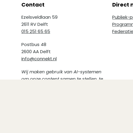
Contact
Direct n
Ezelsveldlaan 59
Publiek-
2611 RV Delft
Programm
015 251 65 65
Federati
Postbus 48
2600 AA Delft
info@connekt.nl
Wij maken gebruik van AI-systemen
om onze content samen te stellen, te
verbeteren en te redigeren,
afbeeldingen te genereren en
vindbaarheid te optimaliseren.
(Opent in een nieuw venster)
(Opent in een nieuw venster)