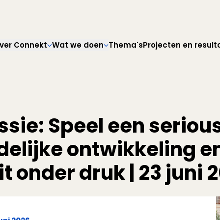
Direct naar hoofdnavigatie
Direct naar hoofdinhoud
Direct naar footer
ver Connekt
Wat we doen
Thema's
Projecten en result
ssie: Speel een serio
delijke ontwikkeling e
it onder druk | 23 juni 