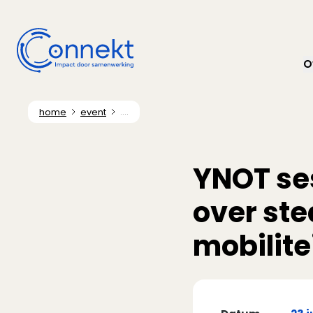
O
home
event
....
YNOT se
over ste
mobilite