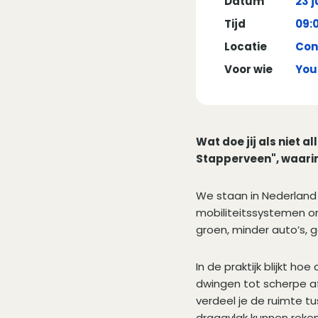
Datum
23 j
Tijd
09:0
Locatie
Con
Voor wie
You
Wat doe jij als niet 
Stapperveen", waarin
We staan in Nederland 
mobiliteitssystemen on
groen, minder auto’s, 
In de praktijk blijkt h
dwingen tot scherpe a
verdeel je de ruimte t
draagvlak kunnen reke