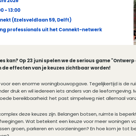
uni 2026
0 - 13:00
nekt (Ezelsveldlaan 59, Delft)
ng professionals uit het Connekt-netwerk
alles kan? Op 23 juni spelen we de serious game "Ontwerp 
 de effecten van je keuzes zichtbaar worden!
voor een enorme woningbouwopgave. Tegelijkertijd is de ru
der druk en wil iedereen iets anders van de leefomgeving.
goede bereikbaarheid: het past simpelweg niet allemaal vanz
oe complex deze keuzes zijn. Belangen botsen, ruimte is bepe
fwegingen. Wat betekent een keuze voor meer woningen voo
ussen groen, parkeren en voorzieningen? En hoe kom je tot be
nen?