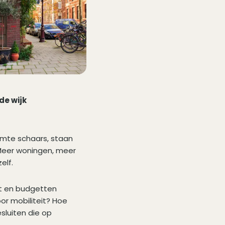
de wijk
imte schaars, staan
 Meer woningen, meer
elf.
rkt en budgetten
r mobiliteit? Hoe
sluiten die op