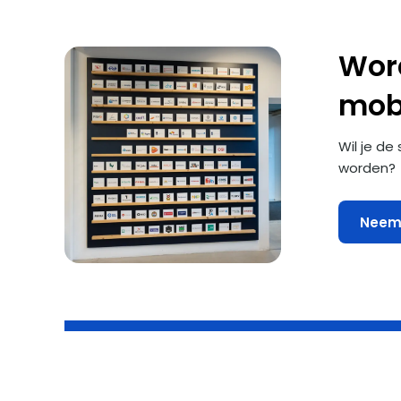
Word
mobi
Wil je de
worden?
Neem 