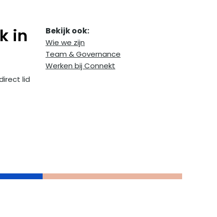
k in
Bekijk ook:
Wie we zijn
Team & Governance
Werken bij Connekt
irect lid