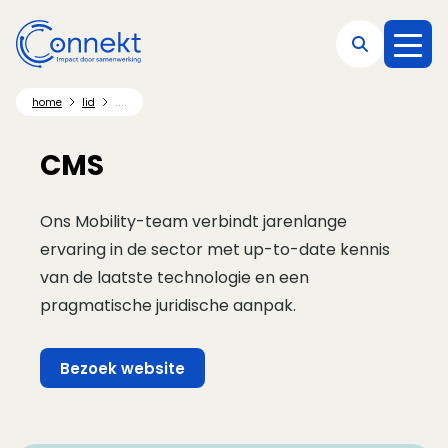
Direct naar hoofdnavigatie
Direct naar hoofdinhoud
Direct naar footer
....
home
lid
CMS
Ons Mobility-team verbindt jarenlange
ervaring in de sector met up-to-date kennis
van de laatste technologie en een
pragmatische juridische aanpak.
Bezoek website
(Opent in een nieuw venster)