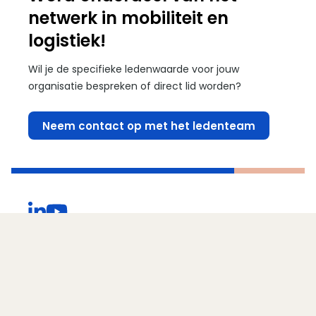
netwerk in mobiliteit en
logistiek!
Wil je de specifieke ledenwaarde voor jouw
organisatie bespreken of direct lid worden?
Neem contact op met het ledenteam
(Opent in een nieuw venster)
(Opent in een nieuw venster)
Contact
Direct naar...
Ezelsveldlaan 59
2611 RV Delft
015 251 65 65
Privacy & Inclusiviteit
Publiek-private samenwerking